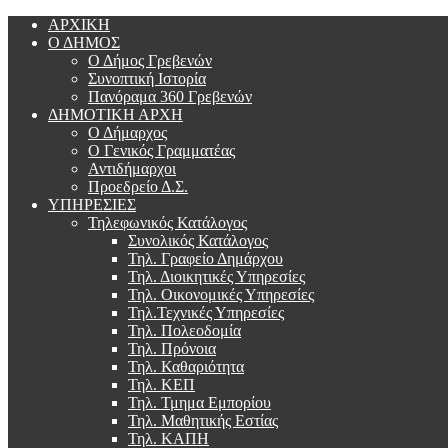
ΑΡΧΙΚΗ
Ο ΔΗΜΟΣ
Ο Δήμος Γρεβενών
Συνοπτική Ιστορία
Πανόραμα 360 Γρεβενών
ΔΗΜΟΤΙΚΗ ΑΡΧΗ
Ο Δήμαρχος
Ο Γενικός Γραμματέας
Αντιδήμαρχοι
Προεδρείο Δ.Σ.
ΥΠΗΡΕΣΙΕΣ
Τηλεφωνικός Κατάλογος
Συνολικός Κατάλογος
Τηλ. Γραφείο Δημάρχου
Τηλ. Διοικητικές Υπηρεσίες
Τηλ. Οικονομικές Υπηρεσίες
Τηλ.Τεχνικές Υπηρεσίες
Τηλ. Πολεοδομία
Τηλ. Πρόνοια
Τηλ. Καθαριότητα
Τηλ. ΚΕΠ
Τηλ. Τμημα Εμπορίου
Τηλ. Μαθητικής Εστίας
Τηλ. ΚΑΠΗ