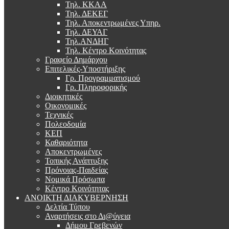
Τηλ. ΚΚΑΑ
Τηλ. ΔΕΚΕΓ
Τηλ. Αποκεντρωμένες Υπηρ.
Τηλ. ΔΕΥΑΓ
Τηλ.ΑΝΔΗΓ
Τηλ. Κέντρο Κοινότητας
Γραφείο Δημάρχου
Επιτελικές-Υποστήριξης
Γρ. Προγραμματισμού
Γρ. Πληροφορικής
Διοικητικές
Οικονομικές
Τεχνικές
Πολεοδομία
ΚΕΠ
Καθαριότητα
Αποκεντρωμένες
Τοπικής Ανάπτυξης
Πρόνοιας-Παιδείας
Νομικά Πρόσωπα
Κέντρο Κοινότητας
ΑΝΟΙΚΤΗ ΔΙΑΚΥΒΕΡΝΗΣΗ
Δελτία Τύπου
Αναρτήσεις στο Δι@ύγεια
Δήμου Γρεβενών