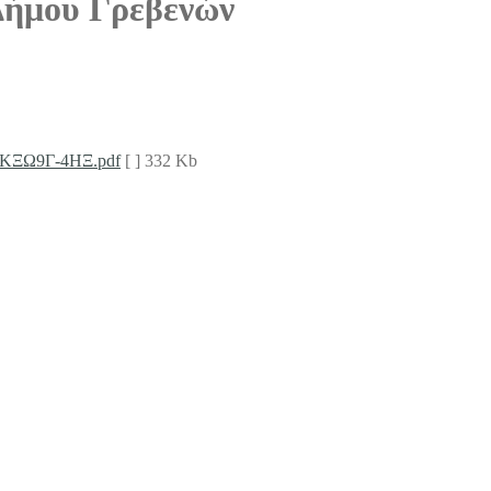
Δήμου Γρεβενών
ΚΚΞΩ9Γ-4ΗΞ.pdf
[ ]
332 Kb