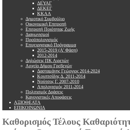
ΔΕΥΑΓ
ΔΕΚΕΓ
ΚΚΑΑ
Δημοτικό Συμβούλιο
Οικονομική Επιτροπή
Επιτροπή Ποιότητας Ζωής
Διαγωνισμοί
Προϋπολογισμός
Επιχειρησιακό Πρόγραμμα
2015-2019 (Α' Φάση)
2012-2014
Δηλώσεις ΠΚ Αιρετών
Αρχείο Δήμου Γρεβενών
Δασταμάνης Γεώργιος 2014-2024
Κουπτσίδης Δ. 2011-2014
Νούτσος Γ. 2007-2010
Απολογισμός 2011-2014
Πολιτισμός Δράσεις
Κανονιστικές Αποφάσεις
ΑΞΙΟΘΕΑΤΑ
ΕΠΙΚΟΙΝΩΝΙΑ
Καθορισμός Τέλους Καθαριότητα