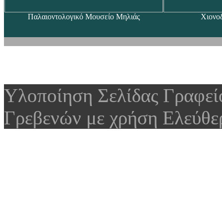
Παλαιοντολογικό Μουσείο Μηλιάς
Χιονο
Υλοποίηση Σελίδας Γραφε
Γρεβενών με χρήση Ελεύθε