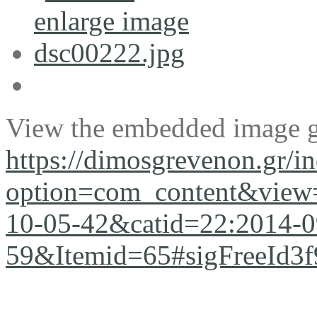
View the embedded image ga
https://dimosgrevenon.gr/i
option=com_content&view=
10-05-42&catid=22:2014-0
59&Itemid=65#sigFreeId3