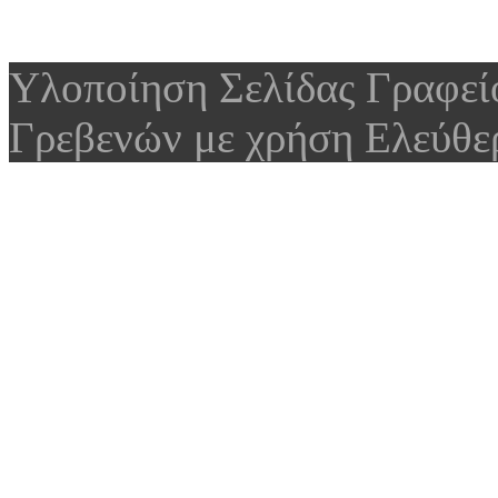
Υλοποίηση Σελίδας Γραφε
Γρεβενών με χρήση Ελεύθε