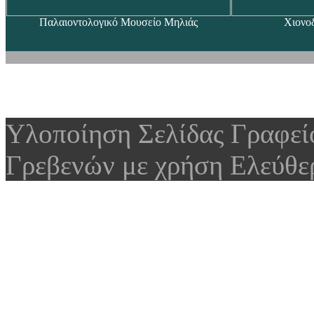
Παλαιοντολογικό Μουσείο Μηλιάς
Χιονο
Υλοποίηση Σελίδας Γραφε
Γρεβενών με χρήση Ελεύθε