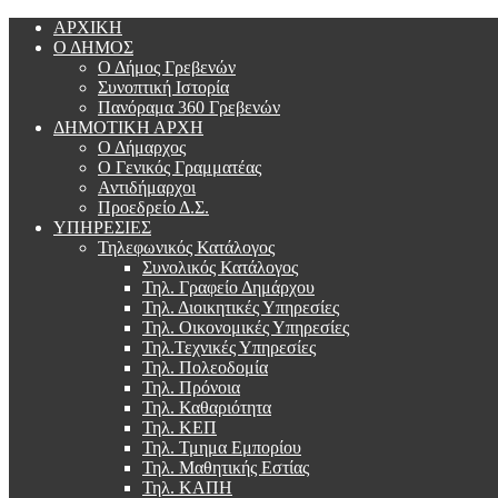
ΑΡΧΙΚΗ
Ο ΔΗΜΟΣ
Ο Δήμος Γρεβενών
Συνοπτική Ιστορία
Πανόραμα 360 Γρεβενών
ΔΗΜΟΤΙΚΗ ΑΡΧΗ
Ο Δήμαρχος
Ο Γενικός Γραμματέας
Αντιδήμαρχοι
Προεδρείο Δ.Σ.
ΥΠΗΡΕΣΙΕΣ
Τηλεφωνικός Κατάλογος
Συνολικός Κατάλογος
Τηλ. Γραφείο Δημάρχου
Τηλ. Διοικητικές Υπηρεσίες
Τηλ. Οικονομικές Υπηρεσίες
Τηλ.Τεχνικές Υπηρεσίες
Τηλ. Πολεοδομία
Τηλ. Πρόνοια
Τηλ. Καθαριότητα
Τηλ. ΚΕΠ
Τηλ. Τμημα Εμπορίου
Τηλ. Μαθητικής Εστίας
Τηλ. ΚΑΠΗ