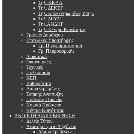
Τηλ. ΚΚΑΑ
Τηλ. ΔΕΚΕΓ
Τηλ. Αποκεντρωμένες Υπηρ.
Τηλ. ΔΕΥΑΓ
Τηλ.ΑΝΔΗΓ
Τηλ. Κέντρο Κοινότητας
Γραφείο Δημάρχου
Επιτελικές-Υποστήριξης
Γρ. Προγραμματισμού
Γρ. Πληροφορικής
Διοικητικές
Οικονομικές
Τεχνικές
Πολεοδομία
ΚΕΠ
Καθαριότητα
Αποκεντρωμένες
Τοπικής Ανάπτυξης
Πρόνοιας-Παιδείας
Νομικά Πρόσωπα
Κέντρο Κοινότητας
ΑΝΟΙΚΤΗ ΔΙΑΚΥΒΕΡΝΗΣΗ
Δελτία Τύπου
Αναρτήσεις στο Δι@ύγεια
Δήμου Γρεβενών