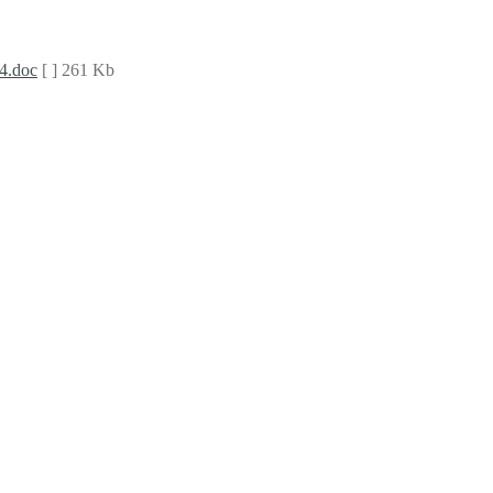
4.doc
[ ]
261 Kb