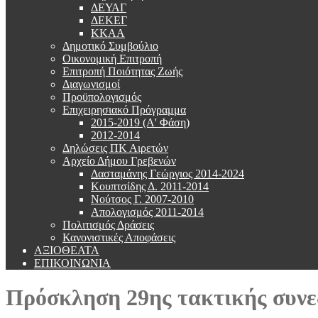
ΔΕΥΑΓ
ΔΕΚΕΓ
ΚΚΑΑ
Δημοτικό Συμβούλιο
Οικονομική Επιτροπή
Επιτροπή Ποιότητας Ζωής
Διαγωνισμοί
Προϋπολογισμός
Επιχειρησιακό Πρόγραμμα
2015-2019 (Α' Φάση)
2012-2014
Δηλώσεις ΠΚ Αιρετών
Αρχείο Δήμου Γρεβενών
Δασταμάνης Γεώργιος 2014-2024
Κουπτσίδης Δ. 2011-2014
Νούτσος Γ. 2007-2010
Απολογισμός 2011-2014
Πολιτισμός Δράσεις
Κανονιστικές Αποφάσεις
ΑΞΙΟΘΕΑΤΑ
ΕΠΙΚΟΙΝΩΝΙΑ
Πρόσκληση 29ης τακτικής συνε