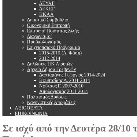
ΔΕΥΑΓ
ΔΕΚΕΓ
ΚΚΑΑ
Δημοτικό Συμβούλιο
Οικονομική Επιτροπή
Επιτροπή Ποιότητας Ζωής
Διαγωνισμοί
Προϋπολογισμός
Επιχειρησιακό Πρόγραμμα
2015-2019 (Α' Φάση)
2012-2014
Δηλώσεις ΠΚ Αιρετών
Αρχείο Δήμου Γρεβενών
Δασταμάνης Γεώργιος 2014-2024
Κουπτσίδης Δ. 2011-2014
Νούτσος Γ. 2007-2010
Απολογισμός 2011-2014
Πολιτισμός Δράσεις
Κανονιστικές Αποφάσεις
ΑΞΙΟΘΕΑΤΑ
ΕΠΙΚΟΙΝΩΝΙΑ
Σε ισχύ από την Δευτέρα 28/10 