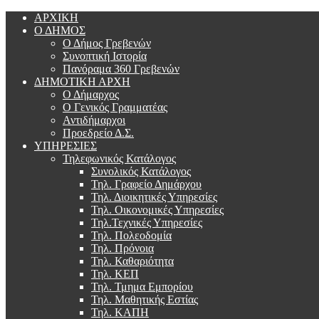
ΑΡΧΙΚΗ
Ο ΔΗΜΟΣ
Ο Δήμος Γρεβενών
Συνοπτική Ιστορία
Πανόραμα 360 Γρεβενών
ΔΗΜΟΤΙΚΗ ΑΡΧΗ
Ο Δήμαρχος
Ο Γενικός Γραμματέας
Αντιδήμαρχοι
Προεδρείο Δ.Σ.
ΥΠΗΡΕΣΙΕΣ
Τηλεφωνικός Κατάλογος
Συνολικός Κατάλογος
Τηλ. Γραφείο Δημάρχου
Τηλ. Διοικητικές Υπηρεσίες
Τηλ. Οικονομικές Υπηρεσίες
Τηλ.Τεχνικές Υπηρεσίες
Τηλ. Πολεοδομία
Τηλ. Πρόνοια
Τηλ. Καθαριότητα
Τηλ. ΚΕΠ
Τηλ. Τμημα Εμπορίου
Τηλ. Μαθητικής Εστίας
Τηλ. ΚΑΠΗ