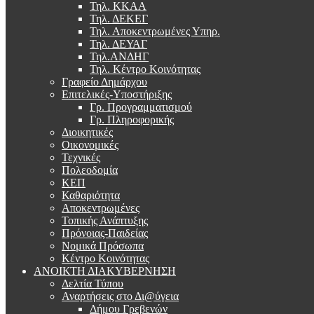
Τηλ. ΚΚΑΑ
Τηλ. ΔΕΚΕΓ
Τηλ. Αποκεντρωμένες Υπηρ.
Τηλ. ΔΕΥΑΓ
Τηλ.ΑΝΔΗΓ
Τηλ. Κέντρο Κοινότητας
Γραφείο Δημάρχου
Επιτελικές-Υποστήριξης
Γρ. Προγραμματισμού
Γρ. Πληροφορικής
Διοικητικές
Οικονομικές
Τεχνικές
Πολεοδομία
ΚΕΠ
Καθαριότητα
Αποκεντρωμένες
Τοπικής Ανάπτυξης
Πρόνοιας-Παιδείας
Νομικά Πρόσωπα
Κέντρο Κοινότητας
ΑΝΟΙΚΤΗ ΔΙΑΚΥΒΕΡΝΗΣΗ
Δελτία Τύπου
Αναρτήσεις στο Δι@ύγεια
Δήμου Γρεβενών