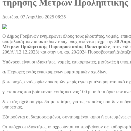
τήρησης Μέτρων Προληπτικής
Δευτέρα, 07 Απριλίου 2025 06:35
Ο Δήμος Γρεβενών ενημερώνει όλους τους ιδιοκτήτες, νομείς, επι
αποψίλωση των ιδιοκτησιών τους, υποχρεούνται μέχρι την
30 Απρι
Μέτρων Προληπτικής Πυροπροστασίας Ιδιοκτησιών
, στην ειδ
206/Α΄/12.12.2023) και στην υπ. αρ. 20/2024 Πυροσβεστική Διάταξ
Υπόχρεοι είναι οι ιδιοκτήτες, νομείς, επικαρπωτές, μισθωτές ή υπ
α.
Περιοχές εντός εγκεκριμένων ρυμοτομικών σχεδίων,
β
. περιοχές εντός ορίων οικισμών χωρίς εγκεκριμένο ρυμοτομικό σχ
γ
. εκτάσεις που βρίσκονται εντός ακτίνας 100 μ. από τα όρια των α
δ
. εκτός σχεδίου γήπεδα με κτίσμα, για τις εκτάσεις που δεν υπά
υπηρεσίας,
Εξαιρούνται οι διαμορφωμένοι, συντηρημένοι κήποι ή φυτευμένες 
Οι υπόχρεοι ιδιοκτήτες υποχρεούνται να προβαίνουν σε καθαρισμ