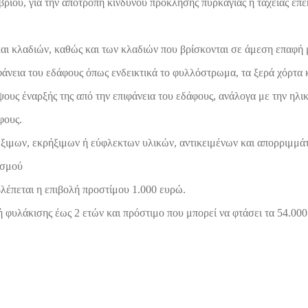
βρίου, για την αποτροπή κινδύνου πρόκλησης πυρκαγιάς ή ταχείας επέ
ι κλαδιών, καθώς και των κλαδιών που βρίσκονται σε άμεση επαφή 
φάνεια του εδάφους όπως ενδεικτικά το φυλλόστρωμα, τα ξερά χόρτα κ
υς έναρξής της από την επιφάνεια του εδάφους, ανάλογα με την ηλικί
φους.
ιμων, εκρήξιμων ή εύφλεκτων υλικών, αντικειμένων και απορριμμά
ισμού
λέπεται η επιβολή προστίμου 1.000 ευρώ.
φυλάκισης έως 2 ετών και πρόστιμο που μπορεί να φτάσει τα 54.000