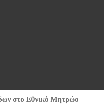
δων στο Εθνικό Μητρώο