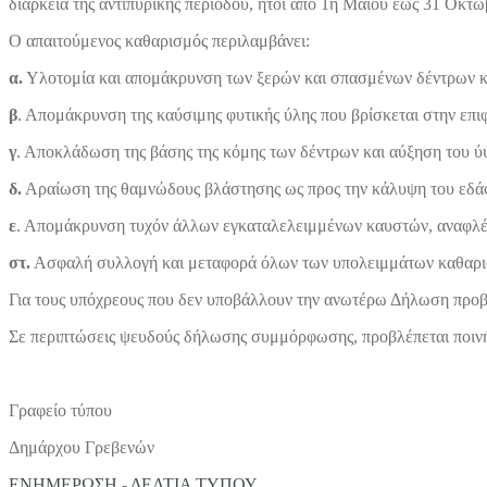
διάρκεια της αντιπυρικής περιόδου, ήτοι από 1η Μαΐου έως 31 Οκτω
Ο απαιτούμενος καθαρισμός περιλαμβάνει:
α.
Υλοτομία και απομάκρυνση των ξερών και σπασμένων δέντρων κα
β
. Απομάκρυνση της καύσιμης φυτικής ύλης που βρίσκεται στην επι
γ
. Αποκλάδωση της βάσης της κόμης των δέντρων και αύξηση του ύψο
δ.
Αραίωση της θαμνώδους βλάστησης ως προς την κάλυψη του εδά
ε
. Απομάκρυνση τυχόν άλλων εγκαταλελειμμένων καυστών, αναφλέξ
στ.
Ασφαλή συλλογή και μεταφορά όλων των υπολειμμάτων καθαρ
Για τους υπόχρεους που δεν υποβάλλουν την ανωτέρω Δήλωση προβ
Σε περιπτώσεις ψευδούς δήλωσης συμμόρφωσης, προβλέπεται ποινή 
Γραφείο τύπου
Δημάρχου Γρεβενών
ΕΝΗΜΕΡΩΣΗ
-
ΔΕΛΤΙΑ ΤΥΠΟΥ