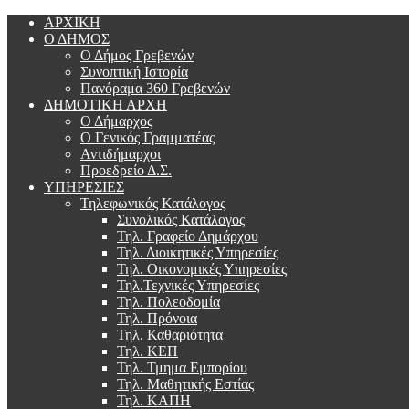
ΑΡΧΙΚΗ
Ο ΔΗΜΟΣ
Ο Δήμος Γρεβενών
Συνοπτική Ιστορία
Πανόραμα 360 Γρεβενών
ΔΗΜΟΤΙΚΗ ΑΡΧΗ
Ο Δήμαρχος
Ο Γενικός Γραμματέας
Αντιδήμαρχοι
Προεδρείο Δ.Σ.
ΥΠΗΡΕΣΙΕΣ
Τηλεφωνικός Κατάλογος
Συνολικός Κατάλογος
Τηλ. Γραφείο Δημάρχου
Τηλ. Διοικητικές Υπηρεσίες
Τηλ. Οικονομικές Υπηρεσίες
Τηλ.Τεχνικές Υπηρεσίες
Τηλ. Πολεοδομία
Τηλ. Πρόνοια
Τηλ. Καθαριότητα
Τηλ. ΚΕΠ
Τηλ. Τμημα Εμπορίου
Τηλ. Μαθητικής Εστίας
Τηλ. ΚΑΠΗ