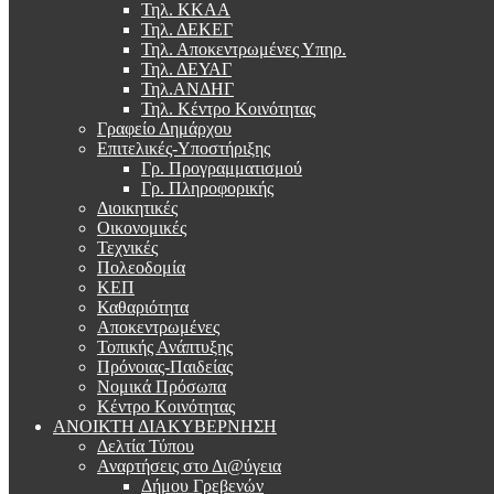
Τηλ. ΚΚΑΑ
Τηλ. ΔΕΚΕΓ
Τηλ. Αποκεντρωμένες Υπηρ.
Τηλ. ΔΕΥΑΓ
Τηλ.ΑΝΔΗΓ
Τηλ. Κέντρο Κοινότητας
Γραφείο Δημάρχου
Επιτελικές-Υποστήριξης
Γρ. Προγραμματισμού
Γρ. Πληροφορικής
Διοικητικές
Οικονομικές
Τεχνικές
Πολεοδομία
ΚΕΠ
Καθαριότητα
Αποκεντρωμένες
Τοπικής Ανάπτυξης
Πρόνοιας-Παιδείας
Νομικά Πρόσωπα
Κέντρο Κοινότητας
ΑΝΟΙΚΤΗ ΔΙΑΚΥΒΕΡΝΗΣΗ
Δελτία Τύπου
Αναρτήσεις στο Δι@ύγεια
Δήμου Γρεβενών