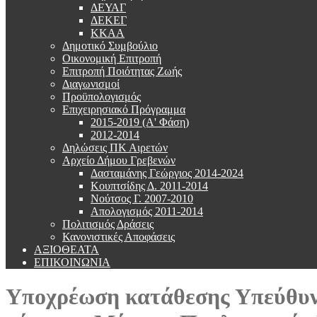
ΔΕΥΑΓ
ΔΕΚΕΓ
ΚΚΑΑ
Δημοτικό Συμβούλιο
Οικονομική Επιτροπή
Επιτροπή Ποιότητας Ζωής
Διαγωνισμοί
Προϋπολογισμός
Επιχειρησιακό Πρόγραμμα
2015-2019 (Α' Φάση)
2012-2014
Δηλώσεις ΠΚ Αιρετών
Αρχείο Δήμου Γρεβενών
Δασταμάνης Γεώργιος 2014-2024
Κουπτσίδης Δ. 2011-2014
Νούτσος Γ. 2007-2010
Απολογισμός 2011-2014
Πολιτισμός Δράσεις
Κανονιστικές Αποφάσεις
ΑΞΙΟΘΕΑΤΑ
ΕΠΙΚΟΙΝΩΝΙΑ
Υποχρέωση κατάθεσης Υπεύθυν