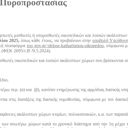
 Πυροπροστασίας
καρπωτές μισθωτές ή υπομισθωτές οικοπεδικών και λοιπών ακάλυπτων 
λίου 2025,
όπως κάθε έτους, να προβαίνουν στην
υποβολή Υπεύθυνη
ική πλατφόρμα
του gov.gr>delose-katharismou-oikopedou,
σύμφωνα με
η (ΦΕΚ 2695/τ.Β΄/9.5.2024).
ομισθωτές οικοπεδικών και λοιπών ακάλυπτων χώρων που βρίσκονται σ
έδιο,
νωτέρω περ. (α) και (β), κατόπιν ενημέρωσης της αρμόδιας δασικής υπη
γονται στις διατάξεις της δασικής νομοθεσίας, σύμφωνα με τον δασικ
επιφάνειες ακάλυπτων χώρων κτιρίων, πολυκατοικιών, κ.α. των παρα
ό των ανωτέρω χώρων κατά το χρονικό διάστημα από την 1η μέχρι τ