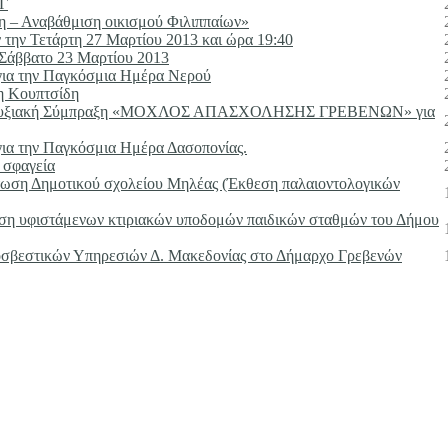
Γ
 – Αναβάθμιση οικισμού Φιλιππαίων»
την Τετάρτη 27 Μαρτίου 2013 και ώρα 19:40
 Σάββατο 23 Μαρτίου 2013
ια την Παγκόσμια Ημέρα Νερού
η Κουπτσίδη
Αναπτυξιακή Σύμπραξη «ΜΟΧΛΟΣ ΑΠΑΣΧΟΛΗΣΗΣ ΓΡΕΒΕΝΩΝ» για
α την Παγκόσμια Ημέρα Δασοπονίας.
 σφαγεία
ωση Δημοτικού σχολείου Μηλέας (Έκθεση παλαιοντολογικών
ση υφιστάμενων κτιριακών υποδομών παιδικών σταθμών του Δήμου
οσβεστικών Υπηρεσιών Δ. Μακεδονίας στο Δήμαρχο Γρεβενών