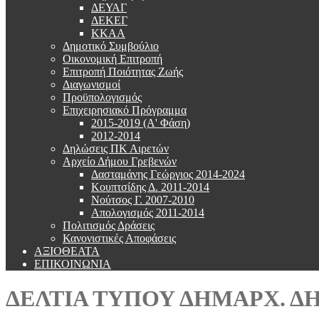
ΔΕΥΑΓ
ΔΕΚΕΓ
ΚΚΑΑ
Δημοτικό Συμβούλιο
Οικονομική Επιτροπή
Επιτροπή Ποιότητας Ζωής
Διαγωνισμοί
Προϋπολογισμός
Επιχειρησιακό Πρόγραμμα
2015-2019 (Α' Φάση)
2012-2014
Δηλώσεις ΠΚ Αιρετών
Αρχείο Δήμου Γρεβενών
Δασταμάνης Γεώργιος 2014-2024
Κουπτσίδης Δ. 2011-2014
Νούτσος Γ. 2007-2010
Απολογισμός 2011-2014
Πολιτισμός Δράσεις
Κανονιστικές Αποφάσεις
ΑΞΙΟΘΕΑΤΑ
ΕΠΙΚΟΙΝΩΝΙΑ
ΔΕΛΤΙΑ ΤΥΠΟΥ ΔΗΜΑΡΧ. Δ