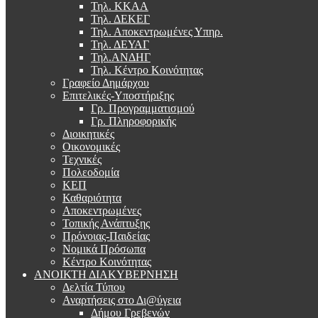
Τηλ. ΚΚΑΑ
Τηλ. ΔΕΚΕΓ
Τηλ. Αποκεντρωμένες Υπηρ.
Τηλ. ΔΕΥΑΓ
Τηλ.ΑΝΔΗΓ
Τηλ. Κέντρο Κοινότητας
Γραφείο Δημάρχου
Επιτελικές-Υποστήριξης
Γρ. Προγραμματισμού
Γρ. Πληροφορικής
Διοικητικές
Οικονομικές
Τεχνικές
Πολεοδομία
ΚΕΠ
Καθαριότητα
Αποκεντρωμένες
Τοπικής Ανάπτυξης
Πρόνοιας-Παιδείας
Νομικά Πρόσωπα
Κέντρο Κοινότητας
ΑΝΟΙΚΤΗ ΔΙΑΚΥΒΕΡΝΗΣΗ
Δελτία Τύπου
Αναρτήσεις στο Δι@ύγεια
Δήμου Γρεβενών