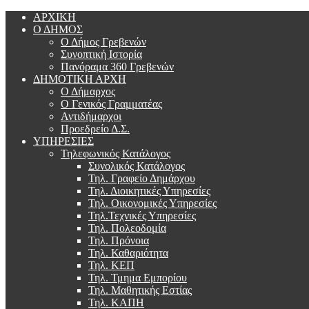
ΑΡΧΙΚΗ
Ο ΔΗΜΟΣ
Ο Δήμος Γρεβενών
Συνοπτική Ιστορία
Πανόραμα 360 Γρεβενών
ΔΗΜΟΤΙΚΗ ΑΡΧΗ
Ο Δήμαρχος
Ο Γενικός Γραμματέας
Αντιδήμαρχοι
Προεδρείο Δ.Σ.
ΥΠΗΡΕΣΙΕΣ
Τηλεφωνικός Κατάλογος
Συνολικός Κατάλογος
Τηλ. Γραφείο Δημάρχου
Τηλ. Διοικητικές Υπηρεσίες
Τηλ. Οικονομικές Υπηρεσίες
Τηλ.Τεχνικές Υπηρεσίες
Τηλ. Πολεοδομία
Τηλ. Πρόνοια
Τηλ. Καθαριότητα
Τηλ. ΚΕΠ
Τηλ. Τμημα Εμπορίου
Τηλ. Μαθητικής Εστίας
Τηλ. ΚΑΠΗ