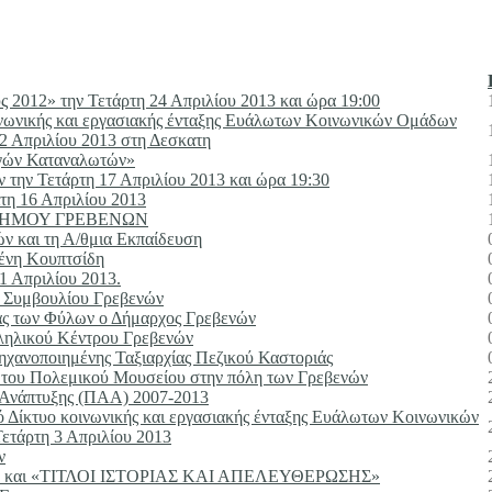
ς 2012» την Τετάρτη 24 Απριλίου 2013 και ώρα 19:00
νωνικής και εργασιακής ένταξης Ευάλωτων Κοινωνικών Ομάδων
2 Απριλίου 2013 στη Δεσκατη
ωγών Καταναλωτών»
την Τετάρτη 17 Απριλίου 2013 και ώρα 19:30
τη 16 Απριλίου 2013
 ΔΗΜΟΥ ΓΡΕΒΕΝΩΝ
ν και τη Α/θμια Εκπαίδευση
ένη Κουπτσίδη
 Απριλίου 2013.
ύ Συμβουλίου Γρεβενών
τας των Φύλων ο Δήμαρχος Γρεβενών
λληλικού Κέντρου Γρεβενών
Μηχανοποιημένης Ταξιαρχίας Πεζικού Καστοριάς
ς του Πολεμικού Μουσείου στην πόλη των Γρεβενών
 Ανάπτυξης (ΠΑΑ) 2007-2013
 Δίκτυο κοινωνικής και εργασιακής ένταξης Ευάλωτων Κοινωνικών
ετάρτη 3 Απριλίου 2013
ν
αι «ΤΙΤΛΟΙ ΙΣΤΟΡΙΑΣ ΚΑΙ ΑΠΕΛΕΥΘΕΡΩΣΗΣ»