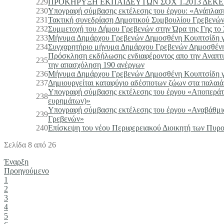
229
ΠΡΟΚΗΡΥΞΗ ΕΚΠΑΙΔΕΥΤΩΝ ΣΟΧ 1.2013 ΔΕΚΕ
230
Υπογραφή σύμβασης εκτέλεσης του έργου: «Ανάπλαση
231
Τακτική συνεδρίαση Δημοτικού Συμβουλίου Γρεβενών 
232
Συμμετοχή του Δήμου Γρεβενών στην Ώρα της Γης το
233
Μήνυμα Δημάρχου Γρεβενών Δημοσθένη Κουπτσίδη γ
234
Συγχαρητήριο μήνυμα Δημάρχου Γρεβενών Δημοσθέν
Πρόσκληση εκδήλωσης ενδιαφέροντος απο την 
235
την απασχόληση 190 ανέργων
236
Μήνυμα Δημάρχου Γρεβενών Δημοσθένη Κουπτσίδη γι
237
Δημιουργείται καταφύγιο αδέσποτων ζώων στα παλαιά
Υπογραφή σύμβασης εκτέλεσης του έργου «Αποπεράτ
238
ευρημάτων)»
Υπογραφή σύμβασης εκτέλεσης του έργου «Αναβάθμι
239
Γρεβενών»
240
Επίσκεψη του νέου Περιφερειακού Διοικητή των Πυρ
Σελίδα 8 από 26
Έναρξη
Προηγούμενο
1
2
3
4
5