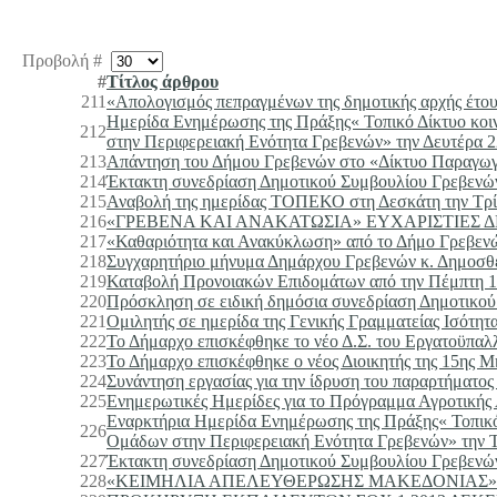
Προβολή #
#
Τίτλος άρθρου
211
«Απολογισμός πεπραγμένων της δημοτικής αρχής έτου
Ημερίδα Ενημέρωσης της Πράξης« Τοπικό Δίκτυο κοι
212
στην Περιφερειακή Ενότητα Γρεβενών» την Δευτέρα 2
213
Απάντηση του Δήμου Γρεβενών στο «Δίκτυο Παραγ
214
Έκτακτη συνεδρίαση Δημοτικού Συμβουλίου Γρεβενών 
215
Αναβολή της ημερίδας ΤΟΠΕΚΟ στη Δεσκάτη την Τρί
216
«ΓΡΕΒΕΝΑ ΚΑΙ ΑΝΑΚΑΤΩΣΙΑ» ΕΥΧΑΡΙΣΤΙΕΣ
217
«Καθαριότητα και Ανακύκλωση» από το Δήμο Γρεβενώ
218
Συγχαρητήριο μήνυμα Δημάρχου Γρεβενών κ. Δημοσθ
219
Καταβολή Προνοιακών Επιδομάτων από την Πέμπτη 11
220
Πρόσκληση σε ειδική δημόσια συνεδρίαση Δημοτικο
221
Ομιλητής σε ημερίδα της Γενικής Γραμματείας Ισότη
222
Το Δήμαρχο επισκέφθηκε το νέο Δ.Σ. του Εργατοϋπα
223
Το Δήμαρχο επισκέφθηκε ο νέος Διοικητής της 15ης 
224
Συνάντηση εργασίας για την ίδρυση του παραρτήματο
225
Ενημερωτικές Ημερίδες για το Πρόγραμμα Αγροτικής
Εναρκτήρια Ημερίδα Ενημέρωσης της Πράξης« Τοπικό
226
Ομάδων στην Περιφερειακή Ενότητα Γρεβενών» την Τ
227
Έκτακτη συνεδρίαση Δημοτικού Συμβουλίου Γρεβενώ
228
«ΚΕΙΜΗΛΙΑ ΑΠΕΛΕΥΘΕΡΩΣΗΣ ΜΑΚΕΔΟΝΙΑΣ» κ