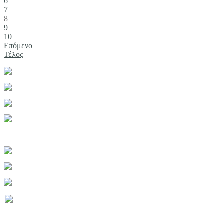
6
7
8
9
10
Επόμενο
Τέλος