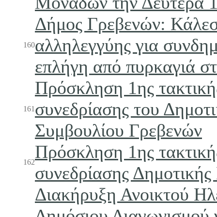
Μονάδων την Δευτέρα 1
Δήμος Γρεβενών: Κάλε
αλληλεγγύης για συνδη
160
επλήγη από πυρκαγιά σ
Πρόσκληση 1ης τακτική
συνεδρίασης του Δημοτ
161
Συμβουλίου Γρεβενών
Πρόσκληση 1ης τακτική
162
συνεδρίασης Δημοτικής
Διακήρυξη Ανοικτού Ηλ
Δημόσιου Διαγωνισμού 