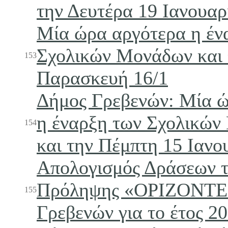
την Δευτέρα 19 Ιανουαρ
Μία ώρα αργότερα η έν
Σχολικών Μονάδων και 
153
Παρασκευή 16/1
Δήμος Γρεβενών: Μία 
η έναρξη των Σχολικώ
154
και την Πέμπτη 15 Ιανο
Απολογισμός Δράσεων 
Πρόληψης «ΟΡΙΖΟΝΤΕ
155
Γρεβενών για το έτος 2