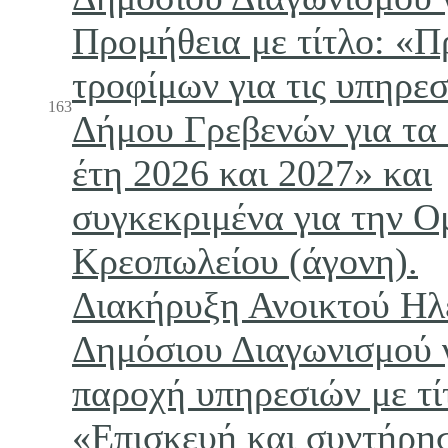
Προμήθεια με τίτλο: «Π
τροφίμων για τις υπηρεσ
163
Δήμου Γρεβενών για τα 
έτη 2026 και 2027» και
συγκεκριμένα για την Ο
Κρεοπωλείου (άγονη).
Διακήρυξη Ανοικτού Ηλ
Δημόσιου Διαγωνισμού 
παροχή υπηρεσιών με τί
«Επισκευή και συντήρη