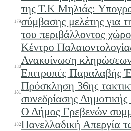
της Τ.Κ Μηλιάς: Υπογρ
σύμβασης μελέτης για 
179
του περιβάλλοντος χώρο
Κέντρο Παλαιοντολογία
Ανακοίνωση κληρώσεων
180
Επιτροπές Παραλαβής 
Πρόσκληση 36ης τακτικ
181
συνεδρίασης Δημοτικής
Ο Δήμος Γρεβενών συμμ
Πανελλαδική Απεργία 
182