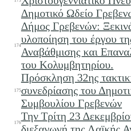
Χριστουγεννιάτικο Πνεύ
173
Δημοτικό Ωδείο Γρεβεν
Δήμος Γρεβενών: Ξεκιν
υλοποίηση του έργου τη
174
Αναβάθμισης και Επανα
του Κολυμβητηρίου.
Πρόσκληση 32ης τακτικ
συνεδρίασης του Δημοτ
175
Συμβουλίου Γρεβενών
Την Τρίτη 23 Δεκεμβρίο
176
διεξαγωγή της Λαϊκής Α