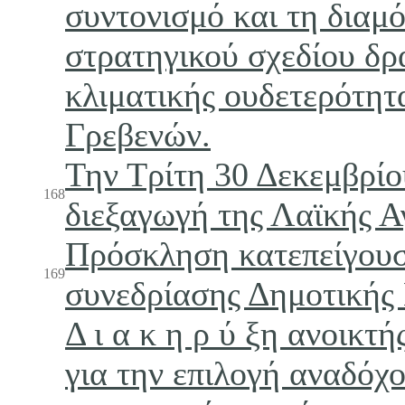
συντονισμό και τη δια
στρατηγικού σχεδίου δρ
κλιματικής ουδετερότητ
Γρεβενών.
Την Τρίτη 30 Δεκεμβρίο
168
διεξαγωγή της Λαϊκής Α
Πρόσκληση κατεπείγου
169
συνεδρίασης Δημοτικής
Δ ι α κ η ρ ύ ξη ανοικτή
για την επιλογή αναδόχ