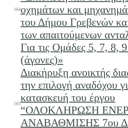
οχημάτων και μηχανημά
164
του Δήμου Γρεβενών κα
των απαιτούμενων αντα
Για τις Ομάδες 5, 7, 8, 
(άγονες)»
Διακήρυξη ανοικτής δια
την επιλογή αναδόχου γ
κατασκευή του έργου
165
“ΟΛΟΚΛΗΡΩΣΗ ΕΝΕΡ
ΑΝΑΒΑΘΜΙΣΗΣ 7ου 