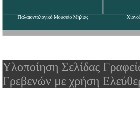
Παλαιοντολογικό Μουσείο Μηλιάς
Χιονο
Υλοποίηση Σελίδας Γραφε
Γρεβενών με χρήση Ελεύθε