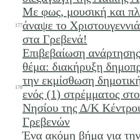
Με φως, μουσική και π
άναψε το Χριστουγεννιά
177
στα Γρεβενά!
Επιβεβαίωση ανάρτησης
θέμα: διακήρυξη δημοπρ
την εκμίσθωση δημοτικ
178
ενός (1) στρέμματος στο
Νησίου της Δ/Κ Κέντρο
Γρεβενών
Ένα ακόμη βήμα για τη