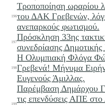
Τροποποίηση ωραρίου λ
του ΔΑΚ Γρεβενών, λό
196
ανεπαρκούς φωτισμού.
Πρόσκληση 33ης τακτικ
197
συνεδρίασης Δημοτικής
Η Ολυμπιακή Φλόγα Φώ
Γρεβενά! Μήνυμα Ειρήν
198
Ευγενούς Άμιλλας.
Παρέμβαση Δημάρχου Γ
τις επενδύσεις ΑΠΕ στο
199