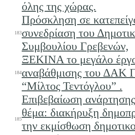
όλης της χώρας.
Πρόσκληση σε κατεπεί
συνεδρίαση του Δημοτι
183
Συμβουλίου Γρεβενών,
ΞΕΚΙΝΑ το μεγάλο έργο
αναβάθμισης του ΔΑΚ 
184
“Μίλτος Τεντόγλου” .
Επιβεβαίωση ανάρτησης
θέμα: διακήρυξη δημοπρ
185
την εκμίσθωση δημοτικ