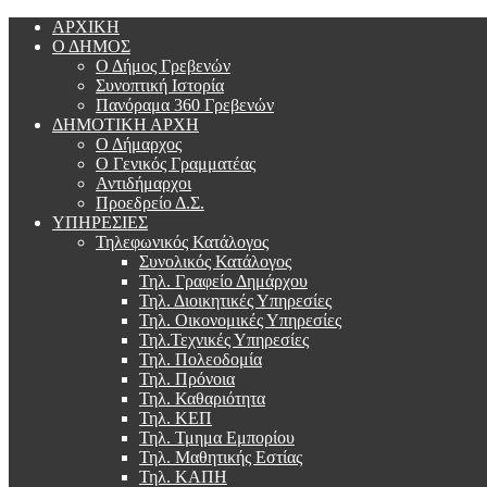
ΑΡΧΙΚΗ
Ο ΔΗΜΟΣ
Ο Δήμος Γρεβενών
Συνοπτική Ιστορία
Πανόραμα 360 Γρεβενών
ΔΗΜΟΤΙΚΗ ΑΡΧΗ
Ο Δήμαρχος
Ο Γενικός Γραμματέας
Αντιδήμαρχοι
Προεδρείο Δ.Σ.
ΥΠΗΡΕΣΙΕΣ
Τηλεφωνικός Κατάλογος
Συνολικός Κατάλογος
Τηλ. Γραφείο Δημάρχου
Τηλ. Διοικητικές Υπηρεσίες
Τηλ. Οικονομικές Υπηρεσίες
Τηλ.Τεχνικές Υπηρεσίες
Τηλ. Πολεοδομία
Τηλ. Πρόνοια
Τηλ. Καθαριότητα
Τηλ. ΚΕΠ
Τηλ. Τμημα Εμπορίου
Τηλ. Μαθητικής Εστίας
Τηλ. ΚΑΠΗ