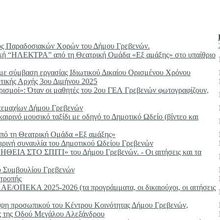
ατος Παραδοσιακών Χορών του Δήμου Γρεβενών.
 “ΗΛΕΚΤΡΑ” από τη Θεατρική Ομάδα «Εξ αμάξης» στο υπαίθριο
με σύμβαση εργασίας Ιδιωτικού Δικαίου Ορισμένου Χρόνου
τικής Αρχής 3ου Διμήνου 2025
τρισμοί»: Όταν οι μαθητές του 2ου ΓΕΛ Γρεβενών φωτογραφίζουν,
τεμαχίων Δήμου Γρεβενών
ιρινό μουσικό ταξίδι με οδηγό το Δημοτικό Ωδείο (βίντεο και
πό τη Θεατρική Ομάδα «Εξ αμάξης»
αιρινή συναυλία του Δημοτικού Ωδείου Γρεβενών
ΟΗΘΕΙΑ ΣΤΟ ΣΠΙΤΙ» του Δήμου Γρεβενών. - Οι αιτήσεις και τα
ύ Συμβουλίου Γρεβενών
ιτροπής
ΛΑΕ/ΟΠΕΚΑ 2025-2026 (τα προγράμματα, οι δικαιούχοι, οι αιτήσεις
προσωπικού του Κέντρου Κοινότητας Δήμου Γρεβενών,
ης της Οδού Μεγάλου Αλεξάνδρου