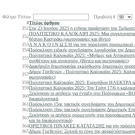
Φίλτρο Τίτλου
Προβολή #
#
Τίτλος άρθρου
351
Στις 23 Ιουνίου 2025 η ετήσια παράσταση του Τμήμ
ΠΟΛΙΤΙΣΤΙΚΟ ΚΑΛΟΚΑΙΡΙ 2025: Μια συγκλονιστική
352
θέατρο Καστράκι.(φωτογραφίες και βίντεο
353
Α Ν Α Κ Ο Ι Ν Ω Σ Η για την πρόσληψη προσωπικού 
354
Πρόσκληση ειδικής συνεδρίασης λογοδοσίας της Δημο
Πολιτιστικό Καλοκαίρι 2025: «Μνήμες και Αντικατοπ
355
συνθέτουν και συγκινούν. (βίντεο και φωτογραφίες)
356
Διακήρυξη δημοπρασίας εκμίσθωσης δημοτικών αγρο
Δήμος Γρεβενών - Πολιτιστικό Καλοκαίρι 2025: Καλοκα
357
φωτογραφίες)
358
Πολιτιστικό Καλοκαίρι 2025: Ευρυπίδου ΗΛΕΚΤΡΑ α
359
Πολιτιστικό Καλοκαίρι 2025: Την Τρίτη 17/6 η καλοκ
Ξεκίνησαν οι αιτήσεις για ένταξη στο Πρόγραμμα «Β
360
δικαιολογητικά
361
Πρόσκληση 15ης τακτικής συνεδρίασης του Δημοτικο
362
Πρόσκληση 16ης τακτικής συνεδρίασης Δημοτικής Επ
Ξεκίνησαν οι αιτήσεις συμμετοχής στα προγράμματα 
363
και τα δικαιολογητικά)
364
ΟΡΙΣΤΙΚΟΙ ΠΙΝΑΚΕΣ ΚΑΤΑΤΑΞΗΣ για την πρόσληψη 
365
Δήμος Γρεβενών: Ξεκινά το έργο της ασφαλτόστρωσ