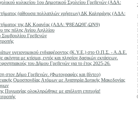
ολικού κυλικείου 1ου Δημοτικού Σχολείου Γρεβενών (ΑΔΑ:
στήματος (αίθουσα πολλαπλών χρήσεων) ΔΚ Καληράχης (ΑΔΑ:
αστήματος της ΔΚ Κρανέας (ΑΔΑ: Ψ8ΕΔΩ9Γ-ΩΝ9)
 της πόλης Αγίου Αχιλλίου
ύ Συμβουλίου Γρεβενών
ιτροπής
ων υγειονομικού ενδιαφέροντος (Κ.Υ.Ε.) στο Ο.Π.Σ. - Α.Δ.Ε.
ακίνητα με κτίσμα, εντός και πλησίον δασικών εκτάσεων.
φονηπιακούς του Δήμου Γρεβενών για το έτος 2025-26.
η στον Δήμο Γρεβενών. (Φωτογραφίες και βίντεο)
ειακής Ομοσπονδίας Ατόμων με Αναπηρία Δυτικής Μακεδονίας
ργων
της Πυγμαχίας ολοκληρώθηκε με απόλυτη επιτυχία!
ιτροπής