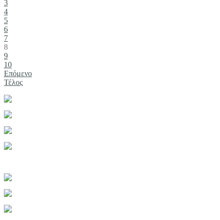
3
4
5
6
7
8
9
10
Επόμενο
Τέλος