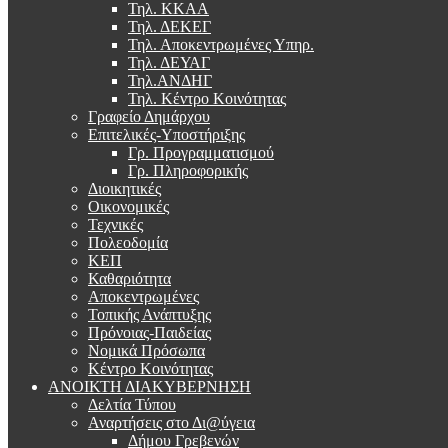
Τηλ. ΚΚΑΑ
Τηλ. ΔΕΚΕΓ
Τηλ. Αποκεντρωμένες Υπηρ.
Τηλ. ΔΕΥΑΓ
Τηλ.ΑΝΔΗΓ
Τηλ. Κέντρο Κοινότητας
Γραφείο Δημάρχου
Επιτελικές-Υποστήριξης
Γρ. Προγραμματισμού
Γρ. Πληροφορικής
Διοικητικές
Οικονομικές
Τεχνικές
Πολεοδομία
ΚΕΠ
Καθαριότητα
Αποκεντρωμένες
Τοπικής Ανάπτυξης
Πρόνοιας-Παιδείας
Νομικά Πρόσωπα
Κέντρο Κοινότητας
ΑΝΟΙΚΤΗ ΔΙΑΚΥΒΕΡΝΗΣΗ
Δελτία Τύπου
Αναρτήσεις στο Δι@ύγεια
Δήμου Γρεβενών