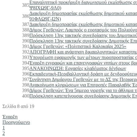
Επαναληπτική προκήρυξη διαγωνισμού εκμίσθωσης σχ
385
Ψ8ΙΧΩ9Γ-9Λ0)
Διακήρυξη δημοπρασίας εκμίσθωσης δημοτικού κατα
386
91ΦΑΩ9Γ-Ι2Ν)
387
Διακήρυξη δημοπρασίας εκμίσθωσης δημοτικού κατ
388
Δήμος Γρεβενών: Λαμπρός ο εορτασμός του Πολιούχου
389
Πρόσκληση 13ης τακτικής συνεδρίασης του Δημοτικο
390
Πρόσκληση 13ης τακτικής συνεδρίασης Δημοτικής Επ
391
Δήμος Γρεβενών: «Πολιτιστικό Καλοκαίρι 2025»
392
ΑΠΟΓΡΑΦΗ και ανάρτηση δικαιολογητικών καταστημάτ
393
Υποχρέωση εφαρμογής των μέτρων πυροπροστασίας σε 
394
Έναρξη εγγραφών και επανεγγραφών νηπίων στους βρε
395
ΑΝΑΚΟΙΝΩΣΗ: Εργασίες κλαδέματος δένδρων
396
Εκπαιδευτική-Περιβαλλοντική δράση με δενδροφύτευσ
397
Συνάντηση Δημάρχου Γρεβενών με το ΔΣ της Περιφερ
398
Ανακοίνωση κληρώσεων για Επιτροπές Παραλαβής Έ
399
Δήμος Γρεβενών: Ένα 5ημερο γιορτής για το άθλημα 
400
Πρόσκληση κατεπείγουσας συνεδρίασης Δημοτικής Επ
Σελίδα 8 από 19
Έναρξη
Προηγούμενο
1
2