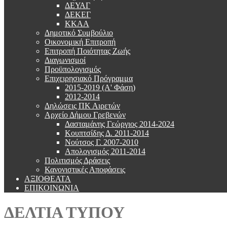
ΔΕΥΑΓ
ΔΕΚΕΓ
ΚΚΑΑ
Δημοτικό Συμβούλιο
Οικονομική Επιτροπή
Επιτροπή Ποιότητας Ζωής
Διαγωνισμοί
Προϋπολογισμός
Επιχειρησιακό Πρόγραμμα
2015-2019 (Α' Φάση)
2012-2014
Δηλώσεις ΠΚ Αιρετών
Αρχείο Δήμου Γρεβενών
Δασταμάνης Γεώργιος 2014-2024
Κουπτσίδης Δ. 2011-2014
Νούτσος Γ. 2007-2010
Απολογισμός 2011-2014
Πολιτισμός Δράσεις
Κανονιστικές Αποφάσεις
ΑΞΙΟΘΕΑΤΑ
ΕΠΙΚΟΙΝΩΝΙΑ
ΔΕΛΤΙΑ ΤΥΠΟΥ