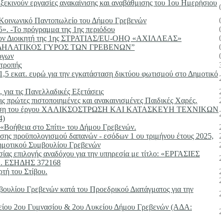
ξεκινούν εργασίες ανακαίνισης και αναβάθμισης του 1ου Ημερήσιου
το Κοινωνικό Παντοπωλείο του Δήμου Γρεβενών
 -Το πρόγραμμα της 1ης περιόδου
ε τον Διοικητή της 1ης ΣΤΡΑΤΙΑΣ/EU-OHQ «ΑΧΙΛΛΕΑΣ»
: “ΠΟΔΗΛΑΤΙΚΟΣ ΓΥΡΟΣ ΤΩΝ ΓΡΕΒΕΝΩΝ”
ργων
ιτροπής
,5 εκατ. ευρώ για την εγκατάσταση δικτύου φωτισμού στο Δημοτικό
για τις Πανελλαδικές Εξετάσεις
 πρώτες πιστοποιημένες και ανακαινισμένες Παιδικές Χαρές.
εκτέλεση του έργου ΧΑΛΙΚΣΟΣΤΡΩΣΗ ΚΑΙ ΚΑΤΑΣΚΕΥΗ ΤΕΧΝΙΚΩΝ
4)
Βοήθεια στο Σπίτι» του Δήμου Γρεβενών.
εσης προϋπολογισμού δαπανών - εσόδων 1 ου τριμήνου έτους 2025,
Δημοτικού Συμβουλίου Γρεβενών
σίας επιλογής αναδόχου για την υπηρεσία με τίτλο: «ΕΡΓΑΣΙΕΣ
ΕΣΗΔΗΣ 372168
τή του Στίβου.
ουλίου Γρεβενών κατά του Προεδρικού Διατάγματος για την
είου 2ου Γυμνασίου & 2ου Λυκείου Δήμου Γρεβενών (ΑΔΑ: