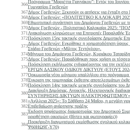
Πρόγραμμα “Μαριέττα Γιαννάκου”: Εντός του Ιουνίου 
366
Γυμνασίου Γρεβενών
367
Δήμος Γρεβενών: Ξεκινούν οι αιτήσεις για ένταξη σ
368
Δήμος Γρεβενών: «ΠΟΛΙΤΙΣΤΙΚΟ ΚΑΛΟΚΑΙΡΙ 2025».
369
Εθιμοτυπική συνάντηση του Δημάρχου Γρεβενών μ
370
Δήμος Γρεβενών - Πολιτιστικό Καλοκαίρι 2025
371
Ανακοίνωση κληρώσεων για Επιτροπές Παραλαβής Έ
372
Πρόσκληση 15ης τακτικής συνεδρίασης Δημοτικής Επ
Δήμος Γρεβενών: Εγκρίθηκε η χρηματοδότηση ύψους 1
373
Στάδιο Γρεβενών «Μίλτος Τεντόγλου».
374
Μήνυμα του Δημάρχου Γρεβενών, Κυριάκου Ταταρίδη, 
375
Δήμος Γρεβενών: Παραδόθηκαν προς χρήση οι τέσσερις
Πρόσκληση εκδήλωσης ενδιαφέροντος για την 
376
ΕΡΓΩΝ ΔΑΣΙΚΟΥ ΟΔΙΚΟΥ ΔΙΚΤΥΟΥ (ΕΤΟΥΣ 202
377
Ορκωμοσία νέου μόνιμου υπαλλήλου στο πρόγραμμα «
378
Έγκριση της τριμηνιαίας έκθεσης αποτελεσμάτων έκθ
379
Πρόσκληση 14ης τακτικής μεικτής συνεδρίασης του 
Διακήρυξη Δημόσιας, Ανοικτής, Ηλεκτρονικής διαδικα
380
ΣΥΝΤΗΡΗΣΗΣ ΔΙΚΤΥΩΝ ΗΛΕΚΤΡΟΦΩΤΙΣΜΟΥ». 
381
«Αχίλλεια 2025»: Το Σάββατο 24 Μαΐου, η μεγάλη γιορ
382
Επιβεβαίωση ανάρτησης πράξης
Έκδοση ψηφίσματος διαμαρτυρίας του Δημοτικού Συμβ
383
οριοθέτηση οικισμών (βίντεο και φωτογραφίες))
Προκήρυξη διαγωνισμού εκμίσθωσης σχολικού κυλικ
384
Ψ60ΗΩ9Γ-Υ70)