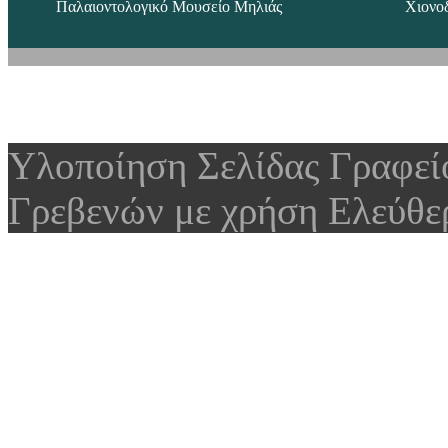
Παλαιοντολογικό Μουσείο Μηλιάς
Χιονο
Υλοποίηση Σελίδας Γραφε
Γρεβενών με χρήση Ελεύθε